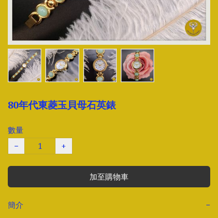
80年代東菱玉貝母石英錶
數量
−
+
加至購物車
簡介
−