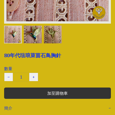
80年代琺琅萊茵石鳥胸針
數量
−
+
加至購物車
簡介
−