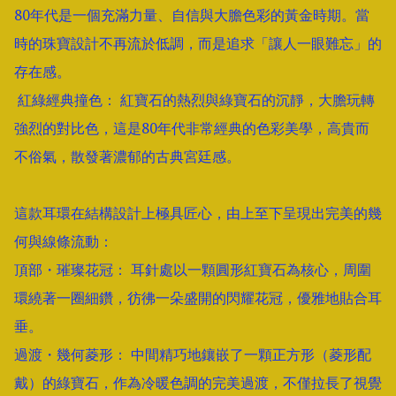
80年代是一個充滿力量、自信與大膽色彩的黃金時期。當
時的珠寶設計不再流於低調，而是追求「讓人一眼難忘」的
存在感。

 紅綠經典撞色： 紅寶石的熱烈與綠寶石的沉靜，大膽玩轉
強烈的對比色，這是80年代非常經典的色彩美學，高貴而
不俗氣，散發著濃郁的古典宮廷感。

這款耳環在結構設計上極具匠心，由上至下呈現出完美的幾
何與線條流動：

頂部・璀璨花冠： 耳針處以一顆圓形紅寶石為核心，周圍
環繞著一圈細鑽，彷彿一朵盛開的閃耀花冠，優雅地貼合耳
垂。

過渡・幾何菱形： 中間精巧地鑲嵌了一顆正方形（菱形配
戴）的綠寶石，作為冷暖色調的完美過渡，不僅拉長了視覺