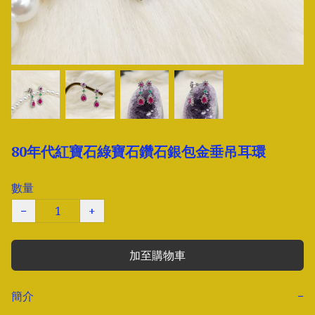
80年代紅寶石綠寶石鑽石銀包金垂吊耳環
數量
−
+
加至購物車
簡介
−