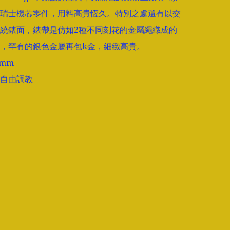
瑞士機芯零件，用料高貴恆久。特別之處還有以交
繞錶面，錶帶是仿如2種不同刻花的金屬繩織成的
，罕有的銀色金屬再包k金，細緻高貴。

mm

自由調教