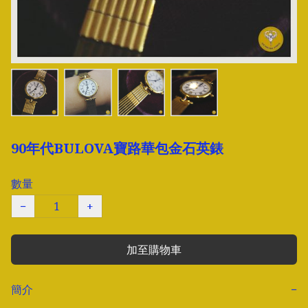
90年代BULOVA寶路華包金石英錶
數量
−
+
加至購物車
簡介
−