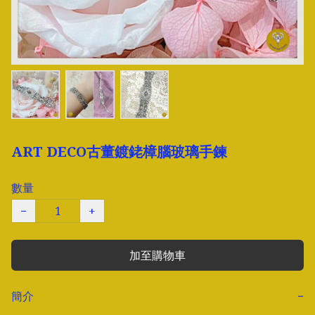
ART DECO古董鍍銠樟腦玻璃手鍊
數量
−
+
加至購物車
簡介
−