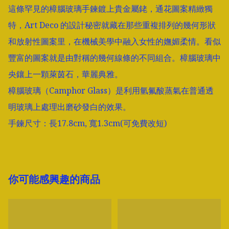
這條罕見的樟腦玻璃手鍊鍍上貴金屬銠，通花圖案精緻獨
特，Art Deco 的設計秘密就藏在那些重複排列的幾何形狀
和放射性圖案里，在機械美學中融入女性的嫵媚柔情。看似
豐富的圖案就是由對稱的幾何線條的不同組合。樟腦玻璃中
央鑲上一顆萊茵石，華麗典雅。

樟腦玻璃（Camphor Glass）是利用氫氟酸蒸氣在普通透
明玻璃上處理出磨砂發白的效果。

手鍊尺寸：長17.8cm, 寬1.3cm(可免費改短) 
你可能感興趣的商品