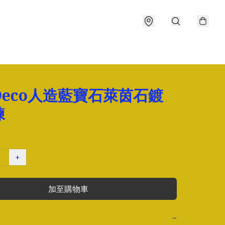
 Deco人造藍寶石萊茵石鍍
鍊
+
加至購物車
−