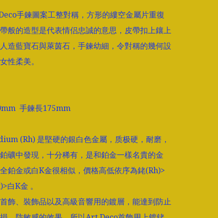
t Deco手鍊圖案工整對稱，方形的縷空金屬片重復
帶般的造型是代表情侣忠誠的意思，皮帶扣上鑲上
人造藍寶石與萊茵石，手鍊幼細，令對稱的幾何設
女性柔美。

mm  手鍊長175mm

dium (Rh) 是堅硬的銀白色金屬，质极硬，耐磨，
鉑礦中發現，十分稀有，是和鉑金一樣名貴的金
全鉑金或白K金很相似，價格高低依序為銠(Rh)>
)>白K金 。

首飾、裝飾品以及高級音響用的鍍層，能達到防止
損、防敏感的效果。所以Art Deco首飾用上鍍銠