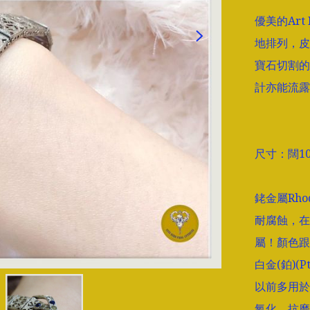
優美的Ar
地排列，皮
寶石切割的
計亦能流露
尺寸：闊10
銠金屬Rho
耐腐蝕，在
屬！顏色跟
白金(鉑)(Pt
以前多用於
氧化、抗磨