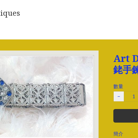
iques
Art
銠手
數量
−
簡介