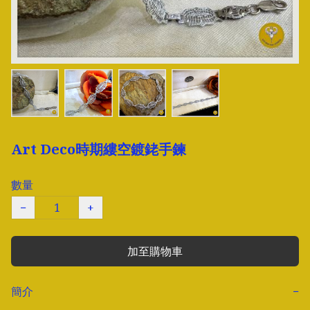
Art Deco時期縷空鍍銠手鍊
數量
−
+
加至購物車
簡介
−