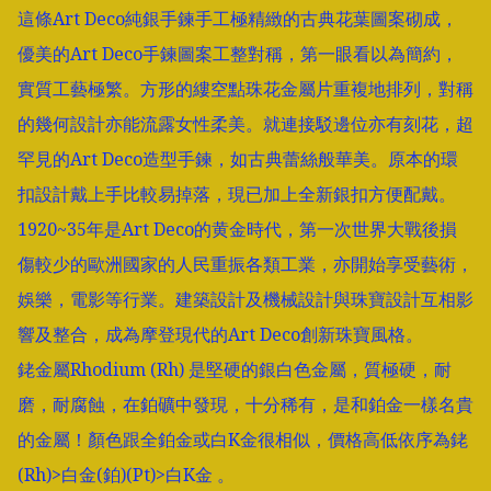
這條Art Deco純銀手鍊手工極精緻的古典花葉圖案砌成，
優美的Art Deco手鍊圖案工整對稱，第一眼看以為簡約，
實質工藝極繁。方形的縷空點珠花金屬片重複地排列，對稱
的幾何設計亦能流露女性柔美。就連接駁邊位亦有刻花，超
罕見的Art Deco造型手鍊，如古典蕾絲般華美。原本的環
扣設計戴上手比較易掉落，現已加上全新銀扣方便配戴。

1920~35年是Art Deco的黄金時代，第一次世界大戰後損
傷較少的歐洲國家的人民重振各類工業，亦開始享受藝術，
娛樂，電影等行業。建築設計及機械設計與珠寶設計互相影
響及整合，成為摩登現代的Art Deco創新珠寶風格。

銠金屬Rhodium (Rh) 是堅硬的銀白色金屬，質極硬，耐
磨，耐腐蝕，在鉑礦中發現，十分稀有，是和鉑金一樣名貴
的金屬！顏色跟全鉑金或白K金很相似，價格高低依序為銠
(Rh)>白金(鉑)(Pt)>白K金 。
