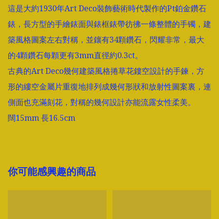
這是大約1930年Art Deco裝飾藝術時代製作的Pt鉑金鑽石
錶，長方型的手繪錶面與錶框錶帶彷彿一條整體的手镯，建
築風格圖案左右對稱，並鑲有34顆鑽石，閃耀非常，最大
的4顆鑽石每顆更有3mm直徑約0.3ct。

古典的Art Deco幾何建築風格捲草花鏤空設計的手鍊，方
形的縷空金屬片重復地排列成幾何形狀和放射性圖案裏，連
側面也充滿刻花，對稱的幾何設計亦能流露女性柔美。

闊15mm 長16.5cm
你可能感興趣的商品