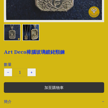
Art Deco樟腦玻璃鍍銠頸鍊
數量
−
+
加至購物車
簡介
−