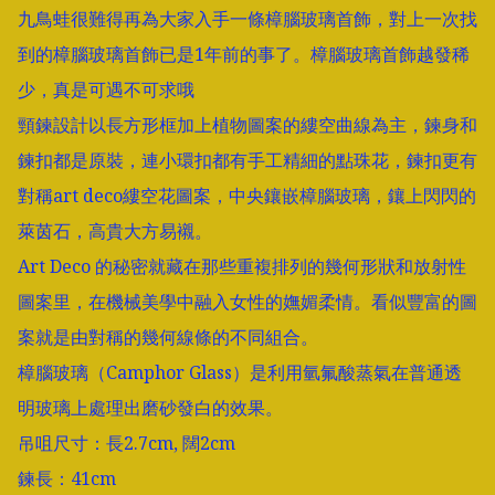
九鳥蛙很難得再為大家入手一條樟腦玻璃首飾，對上一次找
到的樟腦玻璃首飾已是1年前的事了。樟腦玻璃首飾越發稀
少，真是可遇不可求哦

頸鍊設計以長方形框加上植物圖案的縷空曲線為主，鍊身和
鍊扣都是原裝，連小環扣都有手工精細的點珠花，鍊扣更有
對稱art deco縷空花圖案，中央鑲嵌樟腦玻璃，鑲上閃閃的
萊茵石，高貴大方易襯。

Art Deco 的秘密就藏在那些重複排列的幾何形狀和放射性
圖案里，在機械美學中融入女性的嫵媚柔情。看似豐富的圖
案就是由對稱的幾何線條的不同組合。

樟腦玻璃（Camphor Glass）是利用氫氟酸蒸氣在普通透
明玻璃上處理出磨砂發白的效果。

吊咀尺寸：長2.7cm, 闊2cm

鍊長：41cm