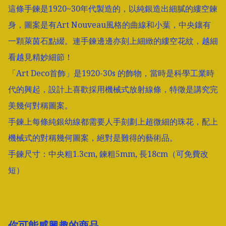
這條手鍊是1920~30年代製造的，以純銀造出細膩的縷空鍊
身，圖案是有Art Nouveau風格的曲線和小葉，中央鑲有
一顆萊茵石點綴。連手鍊邊邊亦刻上細緻的縷空花紋，越細
看越見精妙細節！

「Art Deco首飾」是1920-30s 的飾物，當時是科學工業時
代的興起，設計上喜歡採用機械式放射線條，特徵是講究完
美幾何對稱圖案。

手鍊上每條純銀幼線都需要人手刻劃上超微細的珠花，配上
機械式的對稱幾何圖案，絕對是難得的藝術品。

手鍊尺寸：中央粗1.3cm, 鍊粗5mm, 長18cm（可免費改
短）
你可能感興趣的商品