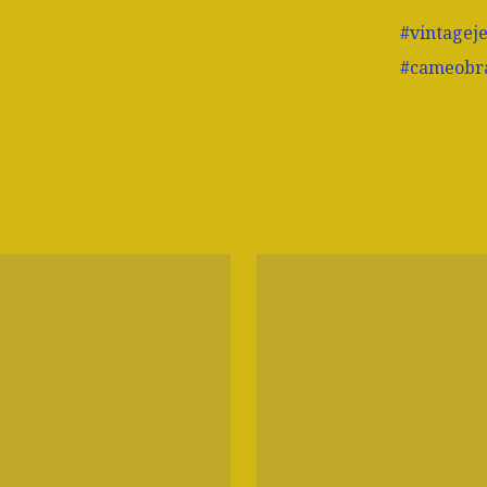
#vintagej
#cameobr