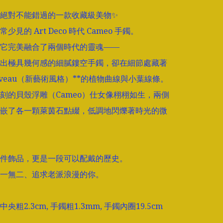
絕對不能錯過的一款收藏級美物✨

見的 Art Deco 時代 Cameo 手鐲。

它完美融合了兩個時代的靈魂——

出極具幾何感的細膩鏤空手鐲，卻在細節處藏著 
Nouveau（新藝術風格）**的植物曲線與小葉線條。

刻的貝殼浮雕（Cameo）仕女像栩栩如生，兩側
嵌了各一顆萊茵石點綴，低調地閃爍著時光的微
件飾品，更是一段可以配戴的歷史。

一無二、追求老派浪漫的你。

粗2.3cm, 手鐲粗1.3mm, 手鐲內圈19.5cm
