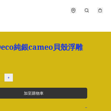
 Deco純銀cameo貝殼浮雕
+
加至購物車
−