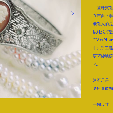
古董珠寶迷
在市面上非常少
最迷人的是
以純銀打造
**Art 
中央手工雕
更巧妙地鑲
光。

這不只是一
送給喜歡獨
手鐲尺寸：中央