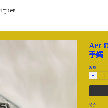
iques
Art
手鐲
數量
−
簡介