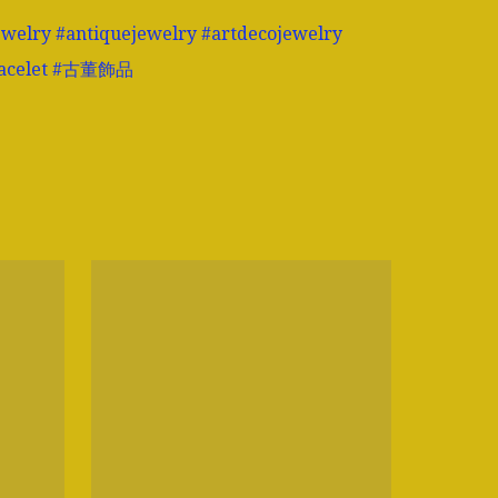
ewelry #antiquejewelry #artdecojewelry 
acelet #古董飾品