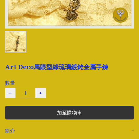
Art Deco馬眼型綠琉璃鍍銠金屬手鍊
數量
−
+
加至購物車
簡介
−