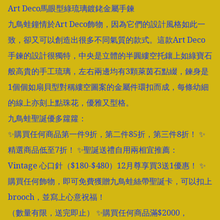
Art Deco馬眼型綠琉璃鍍銠金屬手鍊

九鳥蛙鐘情於Art Deco飾物，因為它們的設計風格如此一
致，卻又可以創造出很多不同氣質的款式。這款Art Deco
手鍊的設計很獨特，中央是立體的半圓縷空托鑲上如綠寶石
般高貴的手工琉璃，左右兩邊均有3顆萊茵石點綴，鍊身是
1個個如扇貝型對稱縷空圖案的金屬件環扣而成，每條幼細
的線上亦刻上點珠花，優雅又型格。

九鳥蛙聖誕優多籮籮：

✨購買任何商品第一件9折，第二件85折，第三件8折！ ✨
精選商品低至7折！ ✨聖誕送禮自用兩相宜推薦：

Vintage 心口針（$180-$480）12月尊享買3送1優惠！ ✨
購買任何飾物，即可免費獲贈九鳥蛙絲帶聖誕卡，可以扣上
brooch，並寫上心意祝福！

（數量有限，送完即止） ✨購買任何商品滿$2000，
