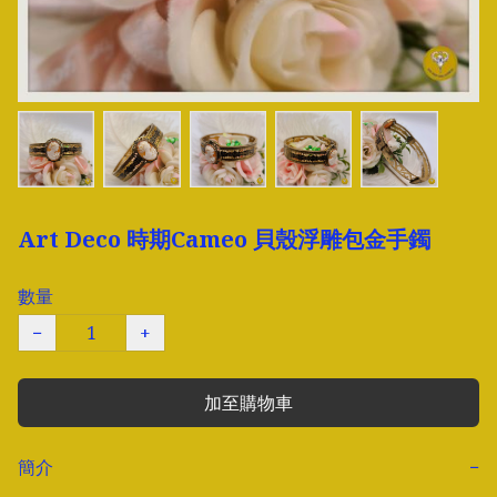
Art Deco 時期Cameo 貝殼浮雕包金手鐲
數量
−
+
加至購物車
簡介
−