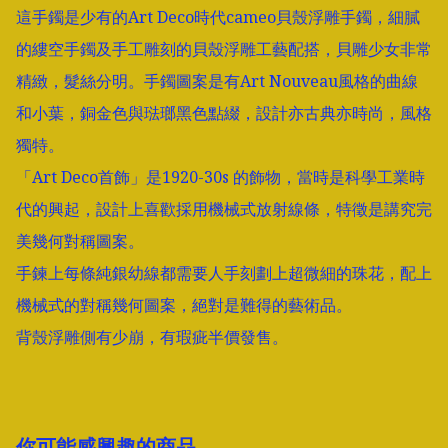
這手鐲是少有的Art Deco時代cameo貝殼浮雕手鐲，細膩
的縷空手鐲及手工雕刻的貝殼浮雕工藝配搭，貝雕少女非常
精緻，髮絲分明。手鐲圖案是有Art Nouveau風格的曲線
和小葉，銅金色與琺瑯黑色點綴，設計亦古典亦時尚，風格
獨特。

「Art Deco首飾」是1920-30s 的飾物，當時是科學工業時
代的興起，設計上喜歡採用機械式放射線條，特徵是講究完
美幾何對稱圖案。

手鍊上每條純銀幼線都需要人手刻劃上超微細的珠花，配上
機械式的對稱幾何圖案，絕對是難得的藝術品。

背殼浮雕側有少崩，有瑕疵半價發售。
你可能感興趣的商品