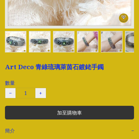
Art Deco 青綠琉璃萊茵石鍍銠手鐲
數量
−
+
加至購物車
簡介
−