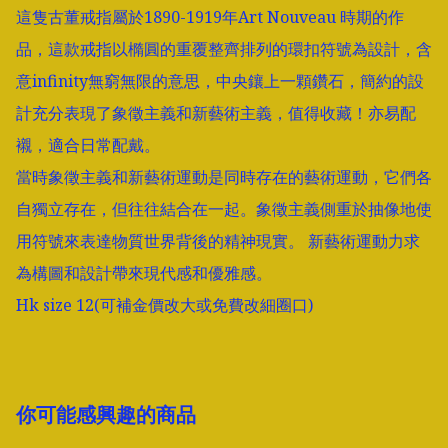
這隻古董戒指屬於1890-1919年Art Nouveau 時期的作
品，這款戒指以橢圓的重覆整齊排列的環扣符號為設計，含
意infinity無窮無限的意思，中央鑲上一顆鑽石，簡約的設
計充分表現了象徵主義和新藝術主義，值得收藏！亦易配
襯，適合日常配戴。

當時象徵主義和新藝術運動是同時存在的藝術運動，它們各
自獨立存在，但往往結合在一起。象徵主義側重於抽像地使
用符號來表達物質世界背後的精神現實。 新藝術運動力求
為構圖和設計帶來現代感和優雅感。

Hk size 12(可補金價改大或免費改細圈口) 
你可能感興趣的商品