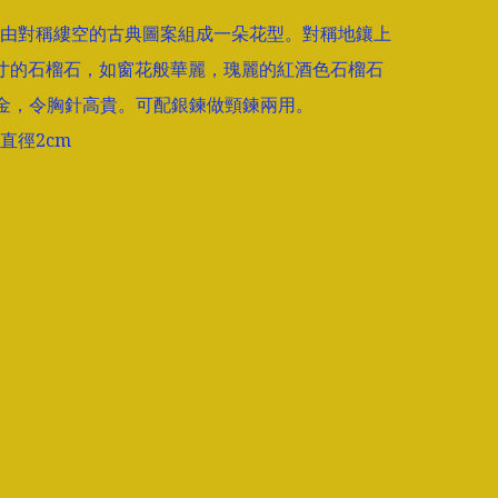
由對稱縷空的古典圖案組成一朵花型。對稱地鑲上
寸的石榴石，如窗花般華麗，瑰麗的紅酒色石榴石
金，令胸針高貴。可配銀鍊做頸鍊兩用。
