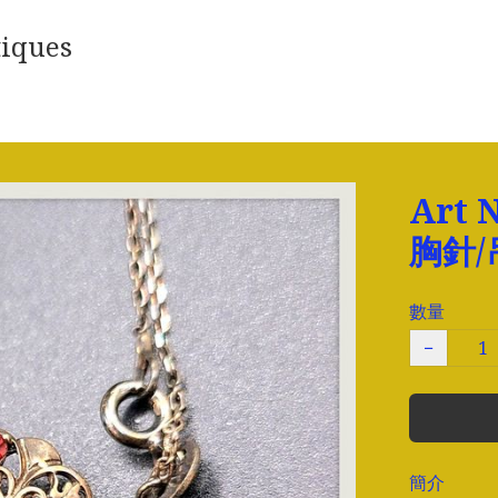
iques
Art
胸針
數量
−
簡介