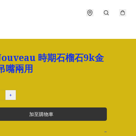
 Nouveau 時期石榴石9k金
/吊嘴兩用
+
加至購物車
−