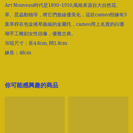
Art Nouveau時代是1890~1910,風格來源自大自然花、
草、昆蟲動物等，將它們曲線優美化，這款cameo頸鍊有3
葉草桿在包金捲草曲線的金屬托，cameo用上名貴的白珊
瑚手工雕刻女性頭像，優雅古典。

吊咀尺寸：長4.8cm, 闊1.8cm

鍊長：48cm
你可能感興趣的商品