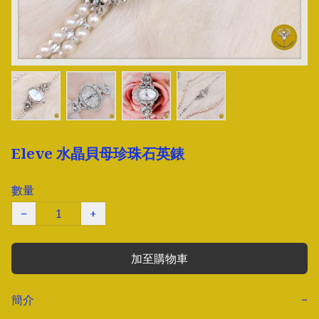
Eleve 水晶貝母珍珠石英錶
數量
−
+
加至購物車
簡介
−