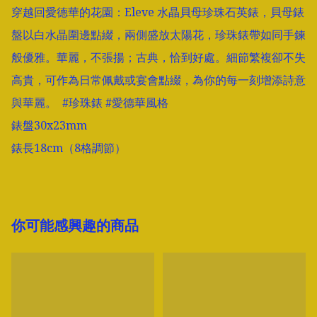
穿越回愛德華的花園：Eleve 水晶貝母珍珠石英錶，貝母錶
盤以白水晶圍邊點綴，兩側盛放太陽花，珍珠錶帶如同手鍊
般優雅。華麗，不張揚；古典，恰到好處。細節繁複卻不失
高貴，可作為日常佩戴或宴會點綴，為你的每一刻增添詩意
與華麗。  #珍珠錶 #愛德華風格

錶盤30x23mm

錶長18cm（8格調節）
你可能感興趣的商品