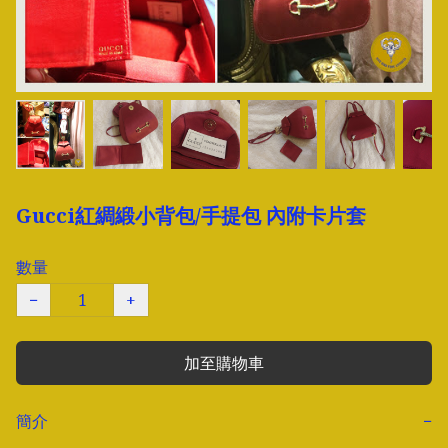
Gucci紅綢緞小背包/手提包 內附卡片套
數量
−
+
加至購物車
簡介
−