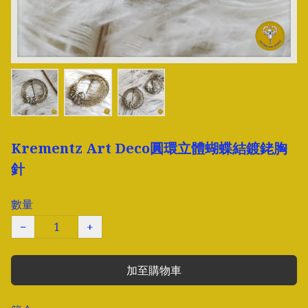
Krementz Art Deco圓環立體蝴蝶結鍍銠胸
針
數量
−
+
加至購物車