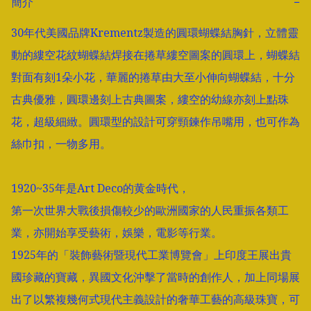
簡介
−
30年代美國品牌Krementz製造的圓環蝴蝶結胸針，立體靈
動的縷空花紋蝴蝶結焊接在捲草縷空圖案的圓環上，蝴蝶結
對面有刻1朵小花，華麗的捲草由大至小伸向蝴蝶結，十分
古典優雅，圓環邊刻上古典圖案，縷空的幼線亦刻上點珠
花，超級細緻。圓環型的設計可穿頸鍊作吊嘴用，也可作為
絲巾扣，一物多用。

1920~35年是Art Deco的黄金時代，

第一次世界大戰後損傷較少的歐洲國家的人民重振各類工
業，亦開始享受藝術，娛樂，電影等行業。

1925年的「裝飾藝術暨現代工業博覽會」上印度王展出貴
國珍藏的寶藏，異國文化沖擊了當時的創作人，加上同場展
出了以繁複幾何式現代主義設計的奢華工藝的高級珠寶，可