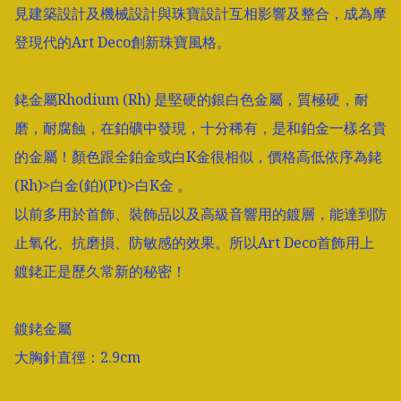
見建築設計及機械設計與珠寶設計互相影響及整合，成為摩
登現代的Art Deco創新珠寶風格。

銠金屬Rhodium (Rh) 是堅硬的銀白色金屬，質極硬，耐
磨，耐腐蝕，在鉑礦中發現，十分稀有，是和鉑金一樣名貴
的金屬！顏色跟全鉑金或白K金很相似，價格高低依序為銠
(Rh)>白金(鉑)(Pt)>白K金 。

以前多用於首飾、裝飾品以及高級音響用的鍍層，能達到防
止氧化、抗磨損、防敏感的效果。所以Art Deco首飾用上
鍍銠正是歷久常新的秘密！

鍍銠金屬

大胸針直徑：2.9cm