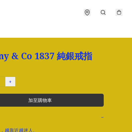
any & Co 1837 純銀戒指
+
加至購物車
−
，越靠近越迷人。  
