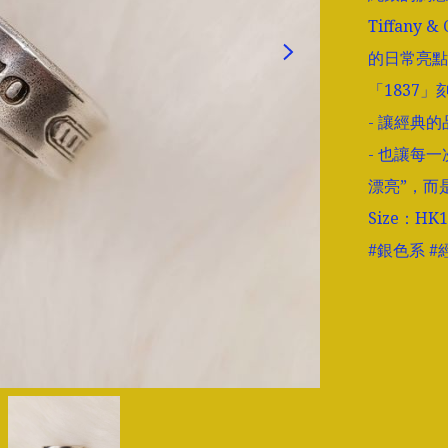
Tiffan
的日常亮點。 
「1837」
- 讓經典
- 也讓每
漂亮”，而
Size：HK1
#銀色系 #經