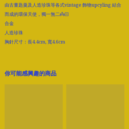
由古董匙羹及人造珍珠等各式vintage 飾物upcyling 結合
而成的環保天使，獨一無二👼🏻

合金

人造珍珠

胸針尺寸：長4.4cm, 寬4.6cm
你可能感興趣的商品